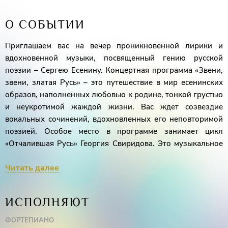
О СОБЫТИИ
Приглашаем вас на вечер проникновенной лирики и
вдохновенной музыки, посвященный гению русской
поэзии – Сергею Есенину. Концертная программа «Звени,
звени, златая Русь» – это путешествие в мир есенинских
образов, наполненных любовью к родине, тонкой грустью
и неукротимой жаждой жизни. Вас ждет созвездие
вокальных сочинений, вдохновленных его неповторимой
поэзией. Особое место в программе занимает цикл
«Отчалившая Русь» Георгия Свиридова. Это музыкальное
полотно, сотканное из переживаний и размышлений
Читать далее
поэта о судьбе родной земли, о неизбежных переменах и
вечных ценностях.
ИСПОЛНЯЮТ
Иван Буянец
(тенор),
Татьяна Шишк
ина
(фортепиано)
ФОРТЕПИАНО
Конферансье
–
Игорь Дробышев