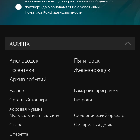
Я
соглашаюсь
получать рекламные сообщения и
подтверждаю ознакомление с условиями
Политики Конфиденциальности
АФИША
Кисловодск
Пятигорск
Ессентуки
Железноводск
Архив событий
Разное
Камерные программы
Органный концерт
Гастроли
Хоровая музыка
Музыкальный спектакль
Симфонический оркестр
Опера
Филармония детям
Оперетта