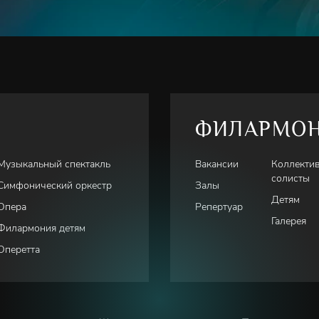
ФИЛАРМО
Музыкальный спектакль
Вакансии
Коллекти
солисты
Симфонический оркестр
Залы
Детям
Опера
Репертуар
Галерея
Филармония детям
Оперетта