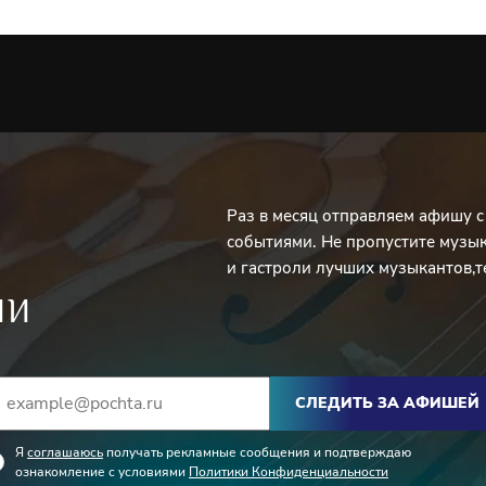
Журавлёв, Алексей Ерёмин,
валов, Станислав Соловьёв
Эльдорадо», покупатели,
азывалы, охрана клуба «4-х
 хор им. В. И. Сафонова
булатова, Евгения Тищенко
Раз в месяц отправляем афишу 
событиями. Не пропустите музы
и гастроли лучших музыкантов,т
ИИ
СЛЕДИТЬ ЗА АФИШЕЙ
Я
соглашаюсь
получать рекламные сообщения и подтверждаю
ознакомление с условиями
Политики Конфиденциальности