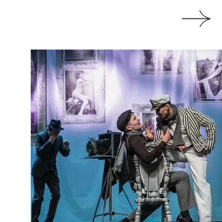
ин
влев
дных конкурсов
н
дных конкурсов
юрова
дных конкурсов
имова
родных конкурсов
рская