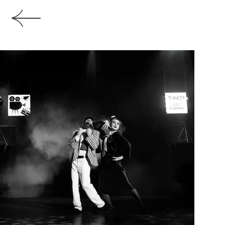
Стихи
Юлия Кима
Музыка
Геннадия Гладкова
Режиссер
Алла Чепинога
Мюзикл в двух актах с прологом
Остап Бендер, великий комбинатор –
Данил Лит
Ипполит Матвеевич Воробьянинов (Киса) –
Миха
Тётушка Воробьянинова –
Ольга Захарьева
Лиза, молодой экскурсовод в музее мебели –
Юли
Завхоз в богадельне –
Игорь Дробышев
Грицацуева, вдова, «невеста» Остапа –
Наталья С
Елена Боур, гадалка, бывшая возлюбленная Во
Кипренская
Генерал, гость Боур –
Алексей Ерёмин
Прокурор, гость Боур –
Виктор Журавлёв