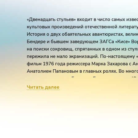
«Двенадцать стульев» входит в число самых изв
культовых произведений отечественной литерат
История о двух обаятельных авантюристах, вели
Бендере и бывшем заведующем ЗАГСа «Кисе» Во
на поиски сокровищ, спрятанных в одном из сту
пережила не мало экранизаций. По-настоящему 
фильм 1976 года режиссера Марка Захарова с 
Анатолием Папановым в главных ролях. Во много
хитам композитора Геннадия Гладкова и поэта Ю
после премьеры так же, как и когда-то литерату
Читать далее
цитаты. По следам своей успешной киноработы а
мюзикл.
Эта оригинальная версия не нуждающихся в осо
Гладкова, Юлия Кима и Марка Захарова легла в о
Северо-Кавказской филармонии - «Двенадцать ст
Либретто
Марка Захарова
и
Юлия Кима