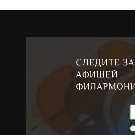
Съёмочная группа –
Нонна Садуллаева, Виктор 
Марина Ярская, Ольга Захарьева
Монтировщики –
Виктор Антюфеев, Павел Шапо
Посетители музея мебели, публика в ресторане «
гости Грицацуевой на свадьбе, модели, бомжи, з
коней», старухи в богадельне –
Филармонический
Танцовщицы –
Марина Кузнецова, Дарина Темир
СЛЕДИТЕ ЗА
АФИШЕЙ
ФИЛАРМОН