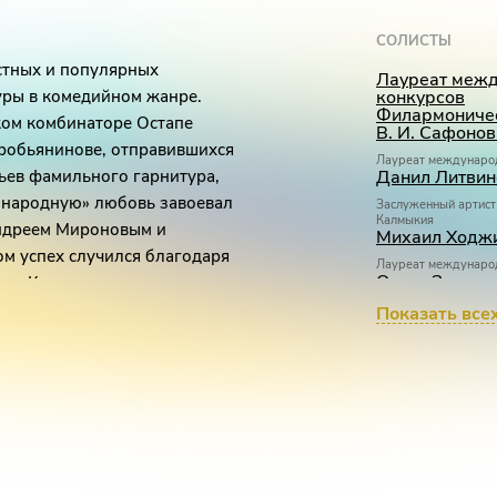
СОЛИСТЫ
естных и популярных
Лауреат меж
уры в комедийном жанре.
конкурсов
Филармоничес
ком комбинаторе Остапе
В. И. Сафонов
робьянинове, отправившихся
Лауреат междунаро
льев фамильного гарнитура,
Данил Литвин
«народную» любовь завоевал
Заслуженный артист
Калмыкия
Андреем Мироновым и
Михаил Ходж
м успех случился благодаря
Лауреат междунаро
Ольга Захарь
лия Кима, которые сразу же
рный источник, разошлись на
Дипломант Всеросси
Показать все
Юлия Колеват
вторский коллектив создал и
Игорь Дробы
Лауреат междунаро
бом представлении Геннадия
Дипломант III Нацио
снову нового спектакля
премии «Онегин»
Наталья Стар
ульев».
Дипломант междуна
Элеонора Кип