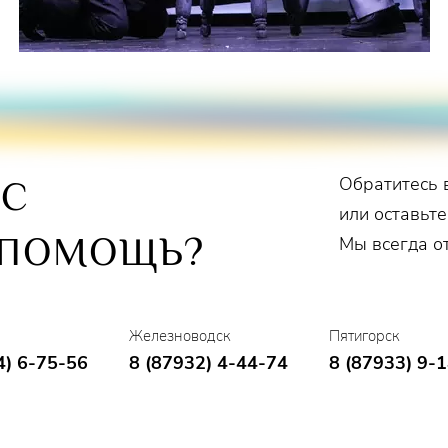
Виктор Журавлёв
рь Дробышев
Ерёмин
Обратитесь 
ОС
коней» –
Иван Буянец
или оставьте
 ПОМОЩЬ?
Мы всегда о
Железноводск
Пятигорск
4) 6-75-56
8 (87932) 4-44-74
8 (87933) 9-