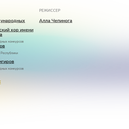
РЕЖИССЁР
дународных
Алла Чепинога
кий хор имени
а
дных конкурсов
ов
 Республики
игиров
дных конкурсов
ева
йского конкурса
х
ова
шев
дных конкурсов,
нальной оперной
кова
родных конкурсов
ренская