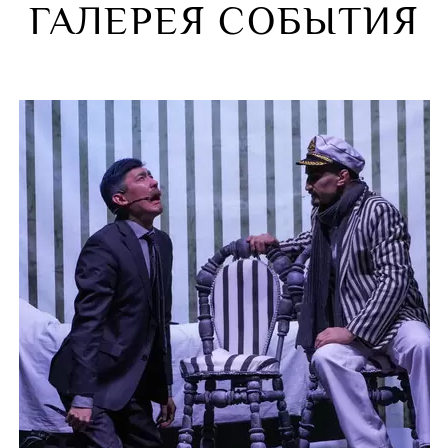
Алексей Ерём
ГАЛЕРЕЯ СОБЫТИЯ
Виктор Жура
Лауреат междунаро
Илья Точилки
Лауреат междунаро
Наталья Чувь
Лауреат междунаро
Ксения Троф
Дипломант междуна
Наталья Гово
винов
Иван Буянец
ил Ходжигиров
я Колеватова
таркова
робьянинова –
Элеонора