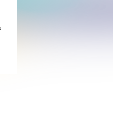
курсов
8