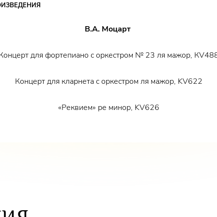
ОИЗВЕДЕНИЯ
Лауреат международных кон
Ольга Захарьева
Иван Буянец
В.А. Моцарт
Заслуженный артист России
Михаил Безносов
Концерт для фортепиано с оркестром № 23 ля мажор, КV48
Концерт для кларнета с оркестром ля мажор, KV622
«Реквием» ре минор, KV626
ТИЯ