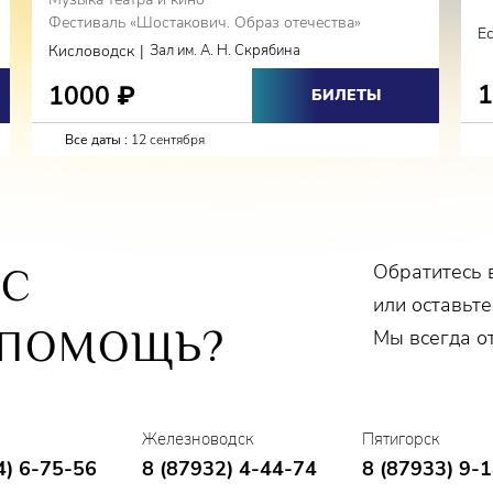
Фестиваль «Шостакович. Образ отечества»
Е
|
Кисловодск
Зал им. А. Н. Скрябина
1000
₽
БИЛЕТЫ
Все даты :
12 сентября
Обратитесь 
ОС
или оставьте
 ПОМОЩЬ?
Мы всегда о
Железноводск
Пятигорск
4) 6-75-56
8 (87932) 4-44-74
8 (87933) 9-