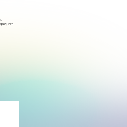
ль
ародного
зыкантов-
 Сабитова в