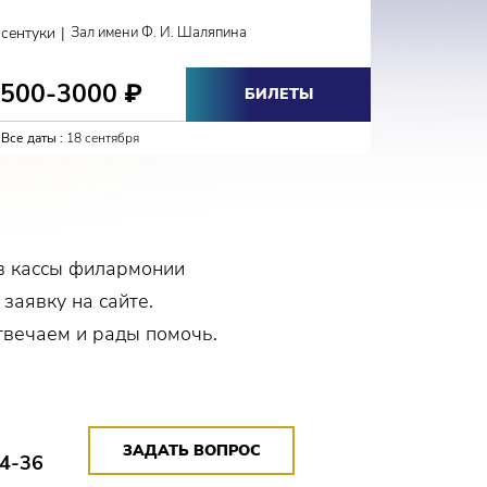
Фестиваль
|
ссентуки
Зал имени Ф. И. Шаляпина
Кисловодс
1500-3000
1000
₽
БИЛЕТЫ
Все даты :
18 сентября
Все даты :
в кассы филармонии
 заявку на сайте.
твечаем и рады помочь.
ЗАДАТЬ ВОПРОС
14-36