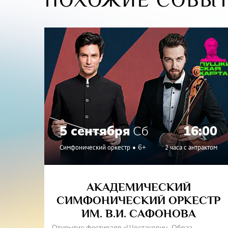
5 сентября
Сб
16:00
Симфонический оркестр
6+
2 часа с антрактом
АКАДЕМИЧЕСКИЙ
СИМФОНИЧЕСКИЙ ОРКЕСТР
ИМ. В.И. САФОНОВА
Открытие фестиваля «Шостакович. Образ