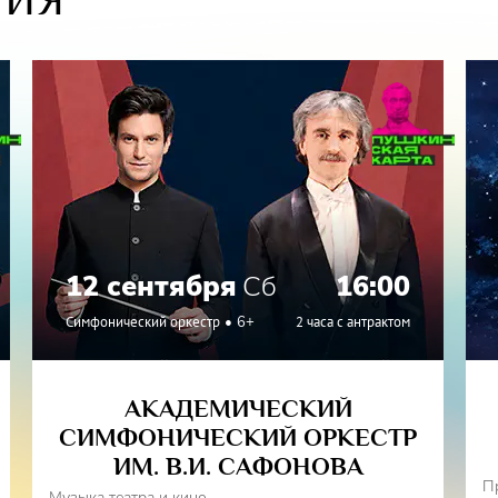
12 сентября
Сб
16:00
Симфонический оркестр
6+
2 часа с антрактом
АКАДЕМИЧЕСКИЙ
СИМФОНИЧЕСКИЙ ОРКЕСТР
ИМ. В.И. САФОНОВА
П
Музыка театра и кино