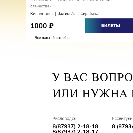
отечества»
|
Кисловодск
Зал им. А. Н. Скрябина
1000
₽
БИЛЕТЫ
Все даты :
5 сентября
У ВАС ВОПР
ИЛИ НУЖНА
Кисловодск
Ессентуки
8(87937) 2-18-18
8 (8793
8(87937) 2-18-17