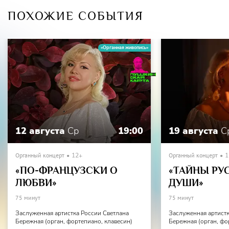
Ольга Захарьева
ПОХОЖИЕ СОБЫТИЯ
Иван Буянец
Лауреат международных конкурсов
Илья Точилкин
Алексей Ерёмин
«Органная живопись»
Вадим Коробейников
Лауреат международных конкурсов
Майя Иванова
КОНЦЕРТМЕЙСТЕР
Лауреат международных конкурсов
Юлия Алтухова
12 августа
Ср
19:00
19 августа
С
Органный концерт
12+
Органный концерт
1
«ПО-ФРАНЦУЗСКИ О
«ТАЙНЫ РУ
ЛЮБВИ»
ДУШИ»
75 минут
75 минут
Заслуженная артистка России Светлана
Заслуженная артистк
Бережная (орган, фортепиано, клавесин)
Бережная (орган, фо