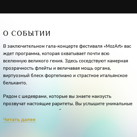
О СОБЫТИИ
В заключительном гала-концерте фестиваля «MozArt» вас
ждет программа, которая охватывает почти всю
вселенную великого гения. Здесь соседствуют камерная
прозрачность флейты и величавая мощь органа,
виртуозный блеск фортепиано и страстное итальянское
бельканто.
Рядом с шедеврами, которые вы знаете наизусть
прозвучат настоящие раритеты. Вы услышите уникальные
инструментальные ансамбли, например, такие, как трио
флейты арфы и органа; удивительной красоты фантазии
Читать далее
для органа; прикоснетесь к подлинным жемчужинам
духовной вокальной музыки, а ещё — погрузитесь в мир