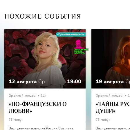
ПОХОЖИЕ СОБЫТИЯ
«Органная живопись»
12 августа
Ср
19:00
19 августа
С
Органный концерт
12+
Органный концерт
1
«ПО-ФРАНЦУЗСКИ О
«ТАЙНЫ РУ
ЛЮБВИ»
ДУШИ»
75 минут
75 минут
Заслуженная артистка России Светлана
Заслуженная артистк