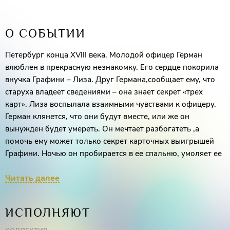
О СОБЫТИИ
Петербург конца XVIII века. Молодой офицер Герман
влюблен в прекрасную незнакомку. Его сердце покорила
внучка Графини – Лиза. Друг Германа,сообщает ему, что
старуха владеет сведениями – она знает секрет «трех
карт». Лиза воспылала взаимными чувствами к офицеру.
Герман клянется, что они будут вместе, или же он
вынужден будет умереть. Он мечтает разбогатеть ,а
помочь ему может только секрет карточных выигрышей
Графини. Ночью он пробирается в ее спальню, умоляет ее
открыть тайну «трех карт», но «старая ведьма»,
Читать далее
испугавшись незваного гостя с пистолетом, умирает и
уносит секрет с собой.
ИСПОЛНЯЮТ
Лиза назначает Герману свидание на набережной, но он
задерживается. А все потому, что в это время в его