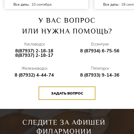
Действующие лица в интермедии:
Все даты :
10 сентября
Все даты :
18 сент
ПРИЛЕПА - Дипломант Всероссийского конкурса
Юлия
У ВАС ВОПРОС
Колеватова
ИЛИ НУЖНА ПОМОЩЬ?
МИЛОВЗОР - Дипломант международных
конкурсов
Наталья Говорская
Кисловодск
Ессентуки
8(87937) 2-18-18
8 (87934) 6-75-56
8(87937) 2-18-17
ЗЛАТОГОР - Заслуженный артист Республики Калмыкия
Михаил Ходжигиров
Железноводск
Пятигорск
8 (87932) 4-44-74
8 (87933) 9-14-36
«ЦАРИЦА ЕКАТЕРИНА» -
Татьяна Аплемах
БАЛЕТНАЯ ГРУППА -
Ирина Калашникова,
Марина
ЗАДАТЬ ВОПРОС
Кузнецова, Дарина Темирбулатова, Евгения Тищенко
ГУЛЯЮЩИЕ, ГОСТИ, ИГРОКИ, И ПРОЧИЕ - Лауреат
международных конкурсов
Филармонический хор им.
СЛЕДИТЕ ЗА АФИШЕЙ
В.И.Сафонова
ФИЛАРМОНИИ