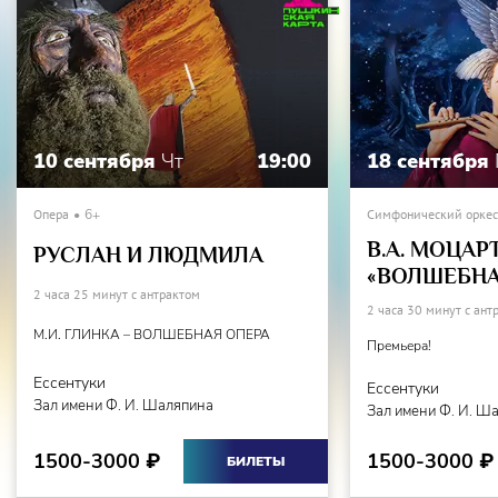
Калмыкия
Михаил Ходжигиров
ЧЕКАЛИНСКИЙ -
Виктор Журавлёв
СУРИН -
Алексей Ерёмин
10 сентября
Чт
19:00
18 сентября
ЧАПЛИЦКИЙ -
Алексей Овчаров
НАРУМОВ - Лауреат международных конкурсов
Вадим
Опера
6+
Симфонический оркест
Соловьев
В.А. МОЦАР
РУСЛАН И ЛЮДМИЛА
«ВОЛШЕБНА
РАСПОРЯДИТЕЛЬ БАЛА -
Алексей Овчаров
2 часа 25 минут с антрактом
2 часа 30 минут с ант
М.И. ГЛИНКА – ВОЛШЕБНАЯ ОПЕРА
МАША - Дипломант Всероссийского конкурса
Юлия
Премьера!
Колеватова
Ессентуки
Ессентуки
Зал имени Ф. И. Шаляпина
Зал имени Ф. И. Ш
МИМАНС -
Руслан Нургалиев, Павел Шаповалов
1500-3000
1500-3000
₽
₽
ДЕТИ -
Святозар Журавлёв, Григорий Чаплыгин.
БИЛЕТЫ