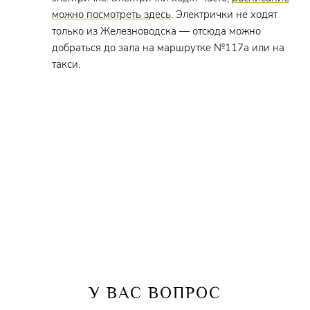
можно посмотреть здесь
. Электрички не ходят
Сценография
–
Карлос Пардо Гомес
(Испания)
только из Железноводска — отсюда можно
добраться до зала на маршрутке №117а или на
Художник по костюмам
–
Карлос Пардо
такси.
Гомес
(Испания)
Хореограф
–
Татьяна Аплемах
Ответственный концертмейстер
–
Татьяна
Шишкина
Хормейстер
–
Лауреат Всероссийского
конкурса
Елизавета Письменная
Осветительский цех
–
Сергей Чеботарёв
Звуковой цех
–
Роман Радионов, Евгений
Тесленко
У ВАС ВОПРОС