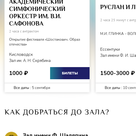
АКАДЕМИЧЕСКИЙ
Вторая дама –
Ксения Трофимова
РУСЛАН И 
СИМФОНИЧЕСКИЙ
ОРКЕСТР ИМ. В.И.
Третья дама –
Ольга Захарьева
2 часа 25 минут с ант
САФОНОВА
2 часа с антрактом
Тамино, принц –
Иван Буянец
М.И. ГЛИНКА – ВО
Открытие фестиваля «Шостакович. Образ
отечества»
Зарастро, Верховный жрец Осириса и Исиды –
Ессентуки
Алексей Еремин
Кисловодск
Зал имени Ф. И. Ш
Зал им. А. Н. Скрябина
Моностатос, мавр в услужении Зарастро –
Виктор
1500-3000
1000
₽
₽
БИЛЕТЫ
Журавлёв
Оратор –
Данил Литвинов
Все даты :
5 сентября
Все даты :
10 сент
Папагено, птицелов –
Илья Точилкин
КАК ДОБРАТЬСЯ ДО ЗАЛА?
Папагена, невеста Папагено –
Айшан Мамедова
Главный жрец –
Данил Литвинов
Зал имени Ф. Шаляпина