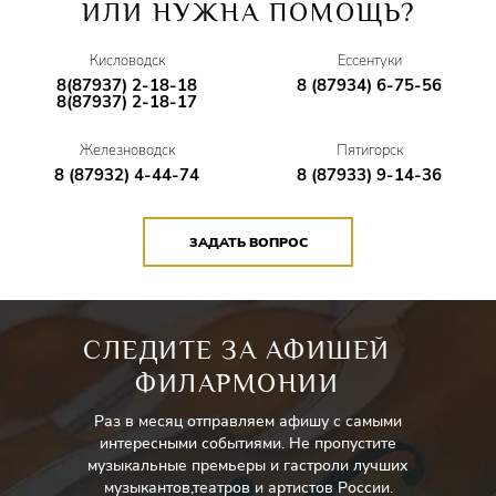
Костюмерный цех
–
Диана Ледовских, Мария
ИЛИ НУЖНА ПОМОЩЬ?
Обросова
Кисловодск
Ессентуки
Бутафорский цех
–
Наталья Трифонова,
8(87937) 2-18-18
8 (87934) 6-75-56
8(87937) 2-18-17
Константин Радионов
Железноводск
Пятигорск
Помощник режиссёра
–
Юлия Журавлёва
8 (87932) 4-44-74
8 (87933) 9-14-36
Заведующий постановочной частью
–
Виктор
Журавлёв
ЗАДАТЬ ВОПРОС
СЛЕДИТЕ ЗА АФИШЕЙ
ФИЛАРМОНИИ
Раз в месяц отправляем афишу с самыми
интересными событиями. Не пропустите
музыкальные премьеры и гастроли лучших
музыкантов,театров и артистов России.