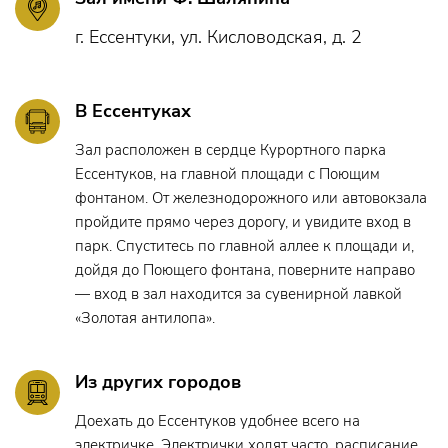
Первый мальчик –
Мария Березицкая
г. Ессентуки, ул. Кисловодская, д. 2
Второй мальчик –
Дарья Пацикова
Третий мальчик –
Олеся Гурова
В Ессентуках
Жрецы – Филармонический хор им. В.И.Сафонова
Зал расположен в сердце Курортного парка
Ессентуков, на главной площади с Поющим
Слуги – артисты миманса Евгения Тищенко, Дарина
фонтаном. От железнодорожного или автовокзала
Темирбулатова, Марина Кузнецова
пройдите прямо через дорогу, и увидите вход в
парк. Спуститесь по главной аллее к площади и,
дойдя до Поющего фонтана, поверните направо
— вход в зал находится за сувенирной лавкой
Творческий состав:
«Золотая антилопа».
Дирижёр-постановщик
–
Лауреат всероссийских и
международных конкурсов, главный дирижер
Из других городов
оркестра
Николай Цинман
Доехать до Ессентуков удобнее всего на
Режиссёр-постановщик
–
Алла Чепинога
электричке. Электрички ходят часто,
расписание