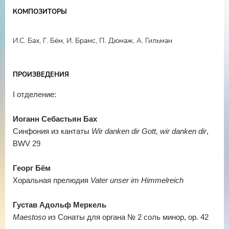
обучение игре на органе в классе профессора, Народного
КОМПОЗИТОРЫ
артиста России Р. К. Абдуллина, параллельно также
обучаясь искусству игры на клавесине. С отличием
И.С. Бах, Г. Бём, И. Брамс, П. Дюмаж, А. Гильман
окончил Московскую государственную консерваторию
имени П. И. Чайковского.
В настоящее время - ассистент-стажëр Московской
ПРОИЗВЕДЕНИЯ
консерватории..
Активно концертирует с 2020 года. Выступает в
I отделение:
различных городах России: Москва, Санкт-Петербург,
Кисловодск, Казань, Ярославль и др.
Иоганн Себастьян Бах
Является победителем международного конкурса «Vivat,
Синфония из кантаты
Wir danken dir Gott, wir danken dir
,
Музыка!» (номинация «орган», Москва, 2021 год).
BWV 29
С 2023 года - солист-органист Северо-Кавказской
государственной филармонии им. В. И. Сафонова.
Георг Бём
Хоральная прелюдия
Vater unser im Himmelreich
Густав Адольф Меркель
Maestoso
из Сонаты для органа № 2 соль минор, ор. 42