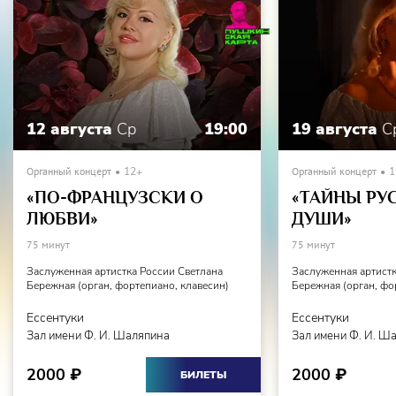
Александр Гильман
Соната (симфония) для органа № 1 ре минор
(
посвящается Королю Бельгии Леопольду II
), op. 42
Introduction & Allegro
Pastorale
12 августа
Ср
19:00
19 августа
С
Finale: Allegro assai
Органный концерт
12+
Органный концерт
1
«ПО-ФРАНЦУЗСКИ О
«ТАЙНЫ РУ
ЛЮБВИ»
ДУШИ»
75 минут
75 минут
Заслуженная артистка России Светлана
Заслуженная артистк
Бережная (орган, фортепиано, клавесин)
Бережная (орган, фо
Ессентуки
Ессентуки
Зал имени Ф. И. Шаляпина
Зал имени Ф. И. Ш
2000
2000
₽
₽
БИЛЕТЫ