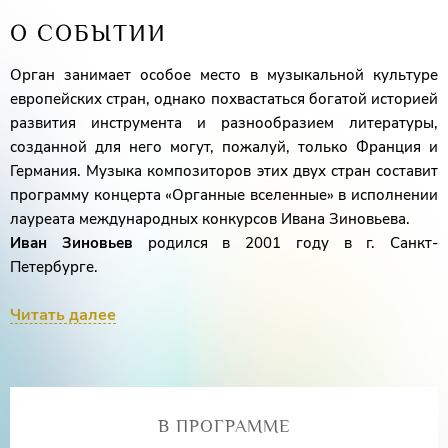
О СОБЫТИИ
Орган занимает особое место в музыкальной культуре
европейских стран, однако похвастаться богатой историей
развития инструмента и разнообразием литературы,
созданной для него могут, пожалуй, только Франция и
Германия. Музыка композиторов этих двух стран составит
программу концерта «Органные вселенные» в исполнении
лауреата международных конкурсов Ивана Зиновьева.
Иван Зиновьев
родился в 2001 году в г. Санкт-
Петербурге.
Получил начальное музыкальное образование в
Читать далее
музыкальной школе имени Николая Андреевича
Римского-Корсакова по специальностям «фортепиано»
(преп. Кричевская С. А.) и «орган» (преп. Варшавский Г.
В.).
В 18 лет поступил в Казанскую государственную
В ПРОГРАММЕ
Консерваторию имени Н. Г. Жиганова, где продолжил