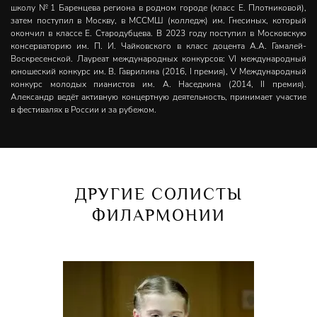
школу № 1 Баренцева региона в родном городе (класс Е. Плотниковой),
затем поступил в Москву, в МССМШ (колледж) им. Гнесиных, который
окончил в классе Е. Стародубцева. В 2023 году поступил в Московскую
консерваторию им. П. И. Чайковского в класс доцента А.А. Гамалей-
Воскресенской. Лауреат международных конкурсов: VI международный
юношеский конкурс им. В. Гаврилина (2016, I премия), V Международный
конкурс молодых пианистов им. А. Наседкина (2014, II премия).
Александр ведёт активную концертную деятельность, принимает участие
в фестивалях в России и за рубежом.
ДРУГИЕ СОЛИСТЫ
ФИЛАРМОНИИ