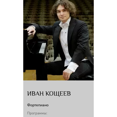
В 2011 году Карлос Пардо Гомес получил первую премию на
Национальном конкурсе Вилла де Фуэнте Аламо, самом престижном и
старейшем конкурсе живописи Мурсии. В течение двадцати пяти лет
художник и скульптор Карлос Пардо Гомес провел двадцать три
индивидуальные экспозиции и двадцать одну групповую выставку в
различных галереях, арт-центрах и музеях.
ИВАН КОЩЕЕВ
Фортепиано
Программы: