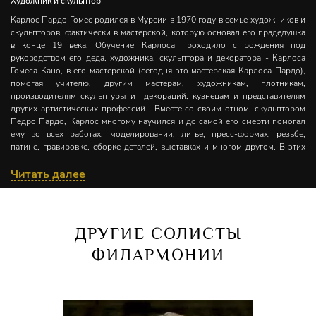
Художник и скульптор
Карлос Пардо Гомес родился в Мурсии в 1970 году в семье художников и
скульпторов, фактически в мастерской, которую основал его прадедушка
в конце 19 века. Обучение Карлоса проходило с рождения под
руководством его деда, художника, скульптора и декоратора - Карлоса
Гомеса Кано, в его мастерской (сегодня это мастерская Карлоса Пардо),
помогая учителю, другим мастерам, художникам, плотникам,
производителям скульптуры и декораций, кузнецам и представителям
других артистических профессий. Вместе со своим отцом, скульптором
Педро Пардо, Карлос многому научился и до самой его смерти помогал
ему во всех работах: моделировании, литье, пресс-формах, резьбе,
патине, гравировке, сборке деталей, выставках и многом другом. В этих
двух мастерских Карлос Пардо развивал свои художественные знания,
сочетая их с учебой и общением со многими признанными художниками.
Читать далее
В 1984 году началась сольная карьера Карлоса Пардо Гомеса, в 1991 году
он купил заброшенную ферму и начал строительство своего дома-студии.
В 1999 году, после 8 лет напряженной работы в почти законченном
ДРУГИЕ СОЛИСТЫ
доме-мастерской, он начал серьезно заниматься живописью, и провел
свою первую индивидуальную выставку, в которой поначалу было видно
ФИЛАРМОНИИ
влияние импрессионистов, но в последующих экспозициях, Карлос
углубился в сезанианскую живопись. Языком его кисти овладевает в
более развитая линия, в которой объемные плоскости и цвет создают
формальную динамику.