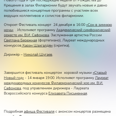
Нового года и три последующие недели от Рождества до
Крещения в залах Филармонии будут звучать новые и давно
полюбившиеся концертные программы с участием всех
ведущих коллективов и солистов филармонии.
Откроет Фестиваль концерт 24 декабря в 16:00
«Сон в зимнюю
ночь»
. Исполняют программу
Академический симфонический
оркестр им. В.И. Сафонова
, Заслуженная артистка России
Светлана Бережная
(фортепиано), Лауреат международных
конкурсов
Карэн Шахгалдян
(скрипка),
Дирижёр –
Николай Шугаев
.
Завершится фестиваль концертом хоровой музыки
«Старый
Новый год»
- 14 января 19:00. Исполняют программу
Лауреат
международных конкурсов Филармонический хор им. В.И.
Сафонова
, под управлением дирижера - Лауреата
Всероссийского конкурса
Елизавета Письменная
.
Подробная
афиша Фестиваля
с анонсом концертов размещена