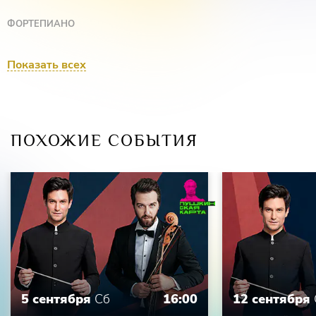
ФОРТЕПИАНО
Заслуженная артистка России
Светлана Бережная
Показать всех
Заслуженный артист России, Лауреат I премии I Международного конкурса
пианистов им. А.Н.Скрябина
Евгений Михайлов
Народный артист Республики Татарстан
Рэм Урасин
ПОХОЖИЕ СОБЫТИЯ
СОЛИСТЫ
Лауреат международных конкурсов
Давиде Алонья
5 сентября
Сб
16:00
12 сентября