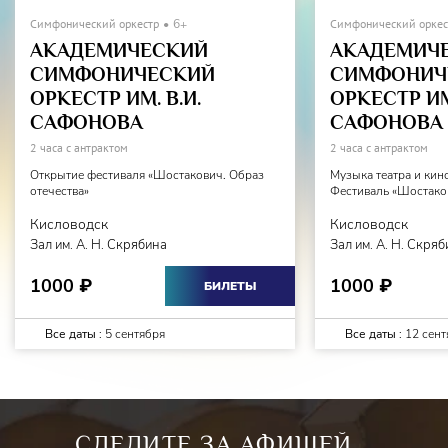
Симфонический оркестр
6+
Симфонический оркес
АКАДЕМИЧЕСКИЙ
АКАДЕМИЧ
СИМФОНИЧЕСКИЙ
СИМФОНИЧ
ОРКЕСТР ИМ. В.И.
ОРКЕСТР ИМ.
САФОНОВА
САФОНОВА
2 часа с антрактом
2 часа с антрактом
Открытие фестиваля «Шостакович. Образ
Музыка театра и кин
отечества»
Фестиваль «Шостаков
Кисловодск
Кисловодск
Зал им. А. Н. Скрябина
Зал им. А. Н. Скря
1000
1000
₽
₽
БИЛЕТЫ
Все даты :
5 сентября
Все даты :
12 сент
СЛЕДИТЕ ЗА АФИШЕЙ