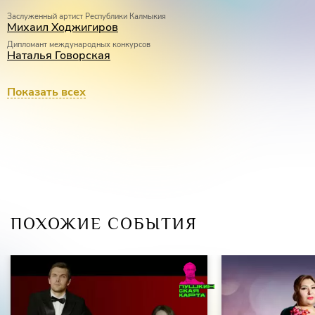
Заслуженный артист Республики Калмыкия
Михаил Ходжигиров
Дипломант международных конкурсов
Наталья Говорская
Виктор Журавлев
Иван Буянец
Показать всех
Лауреат международных конкурсов, Дипломант III Национальной оперной
премии «Онегин»
Наталья Старкова
КОНЦЕРТМЕЙСТЕР
Татьяна Шишкина
Маргарита Бекетова
ПОХОЖИЕ СОБЫТИЯ
Елена Одинцова