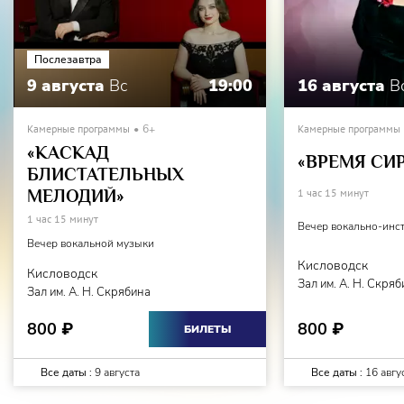
Послезавтра
9 августа
Вс
19:00
16 августа
В
Камерные программы
6+
Камерные программы
«КАСКАД
«ВРЕМЯ СИ
БЛИСТАТЕЛЬНЫХ
МЕЛОДИЙ»
1 час 15 минут
1 час 15 минут
Вечер вокально-инс
Вечер вокальной музыки
Кисловодск
Кисловодск
Зал им. А. Н. Скря
Зал им. А. Н. Скрябина
800
800
₽
₽
БИЛЕТЫ
Все даты :
9 августа
Все даты :
16 авгу