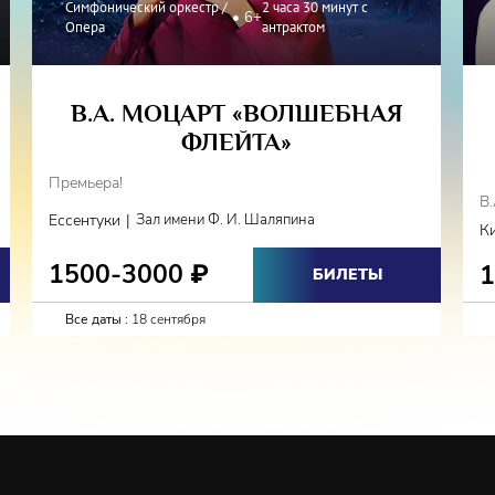
Симфонический оркестр /
2 часа 30 минут с
6+
Опера
антрактом
а
Юлия Колеватова
В.А. МОЦАРТ «ВОЛШЕБНАЯ
рсов
Наталья Говорская
ФЛЕЙТА»
Премьера!
алмыкия
Михаил Ходжигиров
В
|
Ессентуки
Зал имени Ф. И. Шаляпина
К
1500-3000
₽
БИЛЕТЫ
а Кузнецова, Дарина
Все даты :
18 сентября
ат международных конкурсов