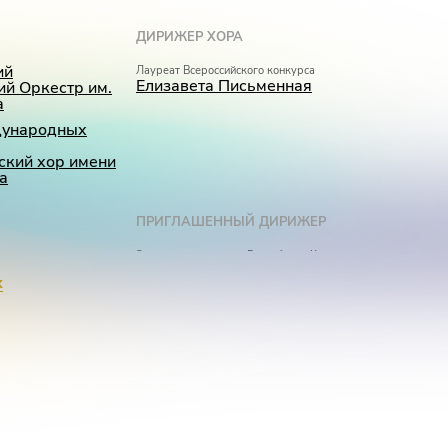
ДИРИЖЕР ХОРА
ий
Лауреат Всероссийского конкурса
Елизавета Письменная
й Оркестр им.
а
дународных
кий хор имени
а
ПРИГЛАШЕННЫЙ ДИРИЖЕР
а
Заслуженный артист Республики Карелия
Анатолий Рыбалко
х
родных конкурсов
ренская
йского конкурса
ова