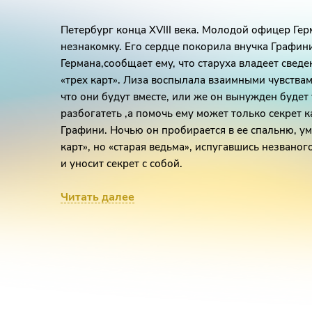
Петербург конца XVIII века. Молодой офицер Ге
незнакомку. Его сердце покорила внучка Графини
Германа,сообщает ему, что старуха владеет сведе
«трех карт». Лиза воспылала взаимными чувствам
что они будут вместе, или же он вынужден будет
разбогатеть ,а помочь ему может только секрет
Графини. Ночью он пробирается в ее спальню, ум
карт», но «старая ведьма», испугавшись незваног
и уносит секрет с собой.
Лиза назначает Герману свидание на набережной,
Читать далее
потому, что в это время в его комнате появляетс
озвучивает тайну «трех карт». Он бежит на встреч
он уже одержим не любовью, а азартом. В отчаян
А тем временем Герман спешно направляется в и
была на его стороне, но когда он ставит на «туз»,
оказывается дама пик. Герману видятся на карте 
«Проклятая! Что надобно тебе! Жизнь моя? Возьм