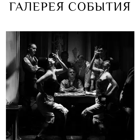
ГАЛЕРЕЯ СОБЫТИЯ
Дипломант междуна
Наталья Гово
гиня! Ангел!» С этими
Виктор Жура
Алексей Ерём
Лауреат междунаро
Илья Точилки
Алексей Овча
кадемического
Лауреат междунаро
Ксения Троф
Лауреат междунаро
Дипломант III Нацио
ов
Элеонора Кипренская
премии «Онегин»
Наталья Стар
Алексей Ерём
Лауреат междунаро
Ольга Захарь
ия Трофимова
курсов
Илья Точилкин
пломант III Национальной