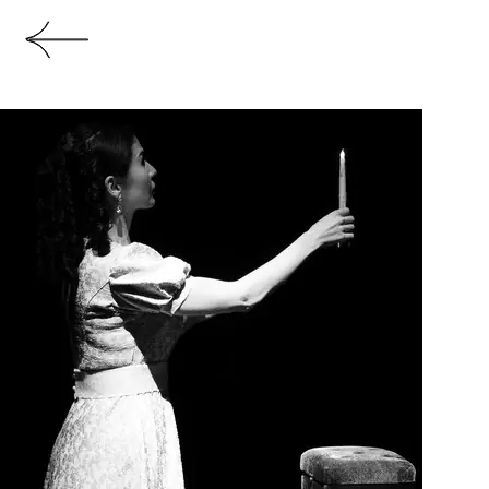
сознании возникает образ любви: «Красавица! Бо
словами Герман умирает.
Все действующие лица поют в сопровождении А
симфонического оркестра им.В.И.Сафонова.
ГРАФИНЯ - Дипломант международных конкурс
ГЕРМАН -
Иван Буянец
ЛИЗА - Лауреат международных конкурсов
Ксен
КНЯЗЬ ЕЛЕЦКИЙ - Лауреат международных кон
ПОЛИНА - Лауреат международного конкурса, Ди
оперной премии «Онегин»
Наталья Старкова