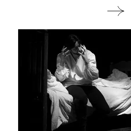
родных конкурсов
рская
влев
ин
дных конкурсов
н
ров
дных конкурсов
имова
дных конкурсов,
нальной оперной
кова
ин
дных конкурсов
ева