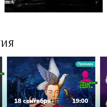
рсов
Ольга Захарьева
ики Калмыкия
Михаил
ТИЯ
Вадим Соловьев
Премьера
ия Колеватова
18 сентября
Пт
19:00