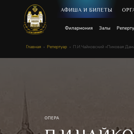
АФИША И БИЛЕТЫ
ОРГ
Филармония
Залы
Реперт
Главная
Репертуар
П.И.Чайковский «Пиковая Дам
ОПЕРА