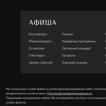
АФИША
Кисловодск
Разное
Железноводск
Камерные программы
Ессентуки
Органный концерт
Пятигорск
Гастроли
Архив событий
Хоровая музыка
Кисловодск
Ессенту
Мы используем cookie-файлы в целях функционирования сайта, статистик
8(87937) 2-18-18
8 (879
ретаргетинга в соответствии с
Политикой конфиденциальности
.
8(87937) 2-18-17
Продолжая пользоваться сайтом, Вы соглашаетесь на сбор и использова
cookie-файлов.