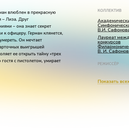
КОЛЛЕКТИВ
рман влюблен в прекрасную
 – Лиза. Друг
Академическ
Симфонически
ниями – она знает секрет
В.И. Сафонов
и к офицеру. Герман клянется,
Лауреат меж
 умереть. Он мечтает
конкурсов
Филармоничес
 карточных выигрышей
В. И. Сафонов
оляет ее открыть тайну «трех
о гостя с пистолетом, умирает
РЕЖИССЁР
Алла Чепиног
 но он задерживается. А все
Показать все
я призрак Графини. Старуха
СОЛИСТЫ
у к Лизе, но отталкивает ее –
Иван Буянец
ии девушка бросается в реку.
горный дом. Дважды удача
Дипломант междуна
Элеонора Кип
 вместо него в его руке
Дипломант Всеросси
черты умершей старухи:
Юлия Колеват
и, возьми ее!» В проясненном