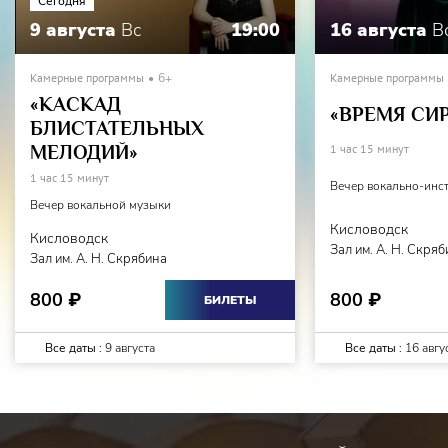
Сегодня
9 августа
Вс
19:00
16 августа
В
Камерные программы
6+
Камерные программы
«КАСКАД
«ВРЕМЯ СИ
БЛИСТАТЕЛЬНЫХ
МЕЛОДИЙ»
1 час 15 минут
1 час 15 минут
Вечер вокально-инс
Вечер вокальной музыки
Кисловодск
Кисловодск
Зал им. А. Н. Скря
Зал им. А. Н. Скрябина
800
800
₽
₽
БИЛЕТЫ
Все даты :
9 августа
Все даты :
16 авгу