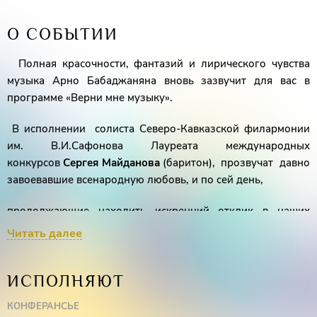
О СОБЫТИИ
Полная красочности, фантазий и лирического чувства
музыка Арно Бабаджаняна вновь зазвучит для вас в
программе «Верни мне музыку».
В исполнении солиста Северо-Кавказской филармонии
им. В.И.Сафонова Лауреата международных
конкурсов
Сергея Майданова
(баритон), прозвучат давно
завоевавшие всенародную любовь, и по сей день,
продолжающие находить искренний отклик в наших
сердцах песни на слова Р. Рождественского, А.
Читать далее
Вознесенского и Е. Евтушенко.
Кроме того, слушателей не оставят равнодушными и
ИСПОЛНЯЮТ
яркие интерпретации фортепианных сочинений
КОНФЕРАНСЬЕ
композитора, поражающие своей самобытностью,