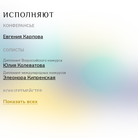
ИСПОЛНЯЮТ
КОНФЕРАНСЬЕ
Евгения Карпова
СОЛИСТЫ
Дипломант Всероссийского конкурса
Юлия Колеватова
Дипломант международных конкурсов
Элеонора Кипренская
КОНЦЕРТМЕЙСТЕР
Показать всех
Маргарита Бекетова