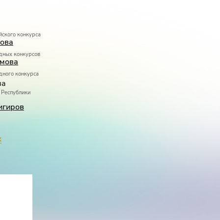
йского конкурса
ова
дных конкурсов
имова
дного конкурса
ва
 Республики
игиров
х