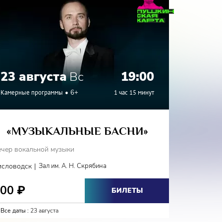
23 августа
Вс
19:00
24 а
Камерные программы
6+
1 час 15 минут
Камерные
«МУЗЫКАЛЬНЫЕ БАСНИ»
«Г
ечер вокальной музыки
Вечер вок
|
исловодск
Зал им. А. Н. Скрябина
Железново
800
800
₽
₽
БИЛЕТЫ
Все даты :
23 августа
Все даты :