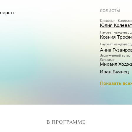
СОЛИСТЫ
перетт.
Дипломант Всеросси
Юлия Колеват
Лауреат междунаро
Ксения Троф
Лауреат междунаро
Анна Гузаиро
Заслуженный артист
Калмыкия
Михаил Ходж
Иван Буянец
Показать все
В ПРОГРАММЕ