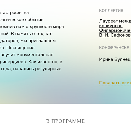
КОЛЛЕКТИВ
катастрофы на
рагическое событие
Лауреат меж
конкурсов
апомнив нам о хрупкости мира
Филармоничес
ий. В память о тех, кто
В. И. Сафонов
видаторов, мы приглашаем
тва. Посвящение
КОНФЕРАНСЬЕ
озвучит монументальная
Ирина Буянец
ивердиева. Как известно, в
 года, начались регулярные
. В их числе был и
аривердиев. Чернобыль стал
Показать все
ежить. Через полгода после
нная болью, но и
торой части вечера к этому
очинения
И.С. Баха, В.А.
апомнить нам о важности
В ПРОГРАММЕ
де.