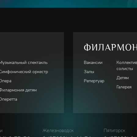
ФИЛАРМО
Музыкальный спектакль
Вакансии
Коллекти
солисты
Симфонический оркестр
Залы
Детям
Опера
Репертуар
Галерея
Филармония детям
Оперетта
ки
Железноводск
Пятигорск