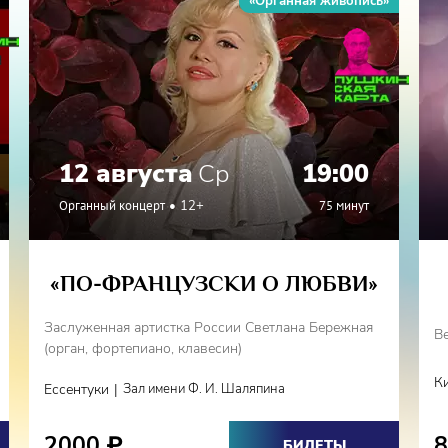
«Органная живопись»
12 августа
Ср
19:00
Органный концерт
12+
75 минут
«ПО-ФРАНЦУЗСКИ О ЛЮБВИ»
Заслуженная артистка России Светлана Бережная
В
(орган, фортепиано, клавесин)
К
|
Ессентуки
Зал имени Ф. И. Шаляпина
2000
₽
БИЛЕТЫ