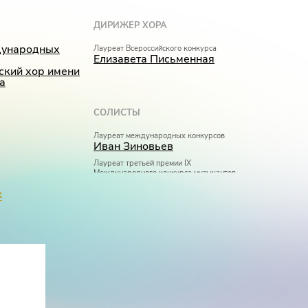
ДИРИЖЕР ХОРА
дународных
Лауреат Всероссийского конкурса
Елизавета Письменная
кий хор имени
а
СОЛИСТЫ
Лауреат международных конкурсов
Иван Зиновьев
Лауреат третьей премии IX
Международного конкурса музыкантов-
исполнителей имени Наримана Сабитова в
х
номинации «вокал» (2017)
Айшан Мамедова