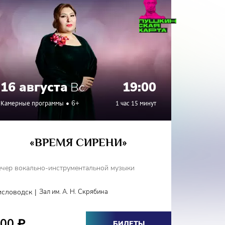
16 августа
Вс
19:00
19 а
Камерные программы
6+
1 час 15 минут
Органный
«ВРЕМЯ СИРЕНИ»
«ТА
Заслуженн
ечер вокально-инструментальной музыки
(орган, фо
|
исловодск
Зал им. А. Н. Скрябина
Ессентуки
800
2000
₽
БИЛЕТЫ