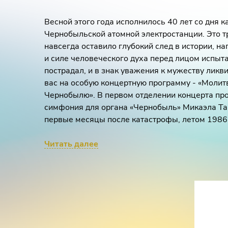
Весной этого года исполнилось 40 лет со дня 
Чернобыльской атомной электростанции. Это т
навсегда оставило глубокий след в истории, н
и силе человеческого духа перед лицом испытан
пострадал, и в знак уважения к мужеству лик
вас на особую концертную программу - «Моли
Чернобылю». В первом отделении концерта пр
симфония для органа «Чернобыль» Микаэла Тар
первые месяцы после катастрофы, летом 1986
концерты артистов недалеко от зоны поражения
композитор, народный артист РСФСР Микаэл Т
Читать далее
той трагедией, которую он видел и не смог пер
поездки на свет появилась эта музыка, прониза
исполненная тихой, непоколебимой верой. Во в
мощному посланию присоединятся
духовные с
Моцарта, Л. Вьерна, Я. Зеленки, призванные н
памяти, о силе молитвы, о неиссякаемой надеж