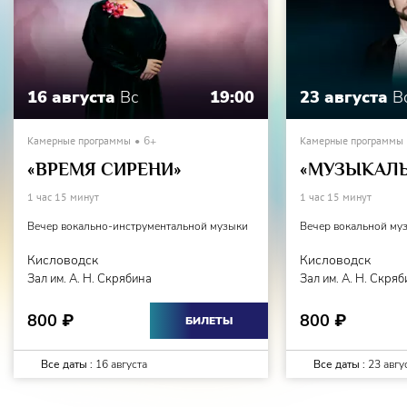
16 августа
Вс
19:00
23 августа
В
Камерные программы
6+
Камерные программы
«ВРЕМЯ СИРЕНИ»
«МУЗЫКАЛЬ
1 час 15 минут
1 час 15 минут
Вечер вокально-инструментальной музыки
Вечер вокальной му
Кисловодск
Кисловодск
Зал им. А. Н. Скрябина
Зал им. А. Н. Скря
800
800
₽
₽
БИЛЕТЫ
Все даты :
16 августа
Все даты :
23 авгу