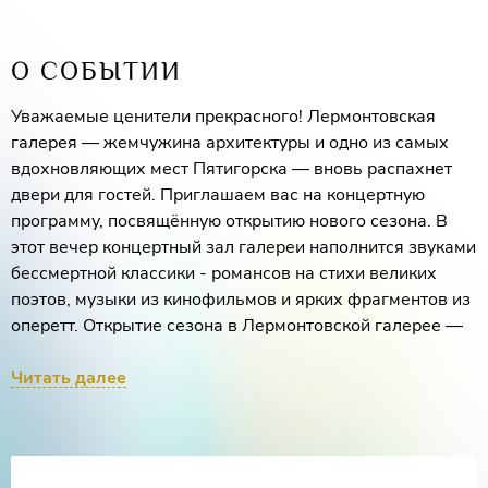
О СОБЫТИИ
Уважаемые ценители прекрасного! Лермонтовская
галерея — жемчужина архитектуры и одно из самых
вдохновляющих мест Пятигорска — вновь распахнет
двери для гостей. Приглашаем вас на концертную
программу, посвящённую открытию нового сезона. В
этот вечер концертный зал галереи наполнится звуками
бессмертной классики - романсов на стихи великих
поэтов, музыки из кинофильмов и ярких фрагментов из
оперетт. Открытие сезона в Лермонтовской галерее —
это не просто концерт, а настоящее событие, которое
задаст тон всем последующим вечерам в году.
Читать далее
Позвольте себе окунуться в атмосферу изящества,
романтики и высокого искусства.