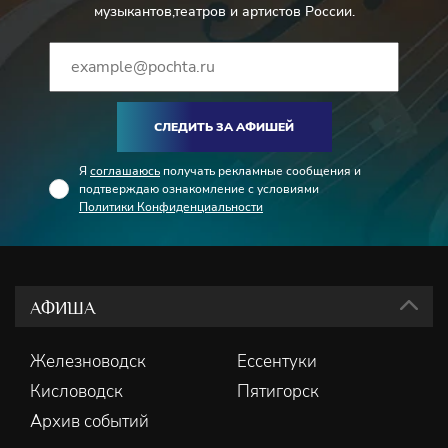
музыкантов,театров и артистов России.
СЛЕДИТЬ ЗА АФИШЕЙ
Я
соглашаюсь
получать рекламные сообщения и
подтверждаю ознакомление с условиями
Политики Конфиденциальности
АФИША
Железноводск
Ессентуки
Кисловодск
Пятигорск
Архив событий