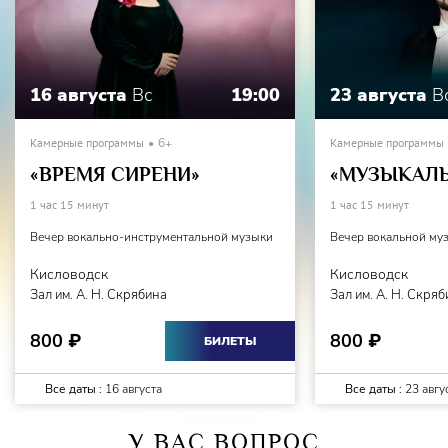
16 августа
Вс
19:00
23 августа
В
Камерные программы
6+
Камерные программы
«ВРЕМЯ СИРЕНИ»
«МУЗЫКАЛЬ
1 час 15 минут
1 час 15 минут
Вечер вокально-инструментальной музыки
Вечер вокальной му
Кисловодск
Кисловодск
Зал им. А. Н. Скрябина
Зал им. А. Н. Скря
800
800
₽
₽
БИЛЕТЫ
Все даты :
16 августа
Все даты :
23 авгу
У ВАС ВОПРОС